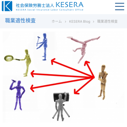
コ
ン
社
テ
職業適性検査
ホーム
KESERA Blog
職業適性検査
会
ン
保
ツ
険
へ
労
ス
務
キ
士
ッ
法
プ
人
K
E
S
E
R
A
–
福