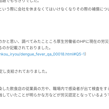
話題でもちきりでした。
という際に会社を休まなくてはいけなくなりその際の補償につ
のかと思い、調べてみたこところ厚生労働省の
HP
に現在の労災
るのか記載されておりました。
kenkou_iryou/dengue_fever_qa_00018.html#Q5-1
）
定し支給されておりました。
染した飲食店の従業員の方や、職場内で感染者が出て検査をす
触していたことが明らかな方などが労災認定となっているよう