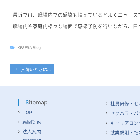
最近では、職場内での感染も増えているとよくニュース
職場内や家庭内様々な場面で感染予防を行いながら、日
KESERA Blog
入院のときは…
投
稿
ナ
ビ
Sitemap
社員研修・セ
ゲ
TOP
セクハラ・パ
ー
顧問契約
キャリアコン
シ
法人案内
就業規則・社
ョ