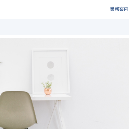
社
業務案内
会
保
険
労
務
士
法
人
福
岡