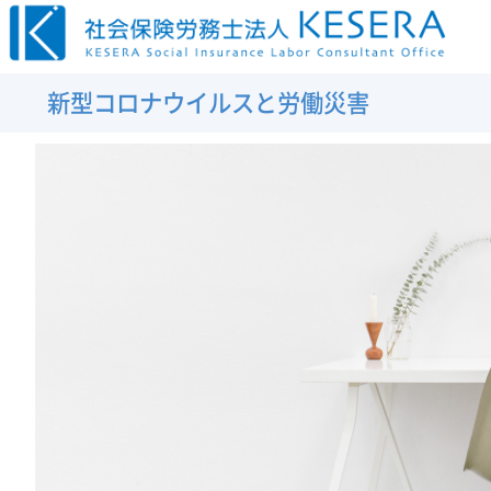
コ
ン
テ
新型コロナウイルスと労働災害
ン
ツ
へ
ス
キ
ッ
K
プ
E
S
E
R
A
–